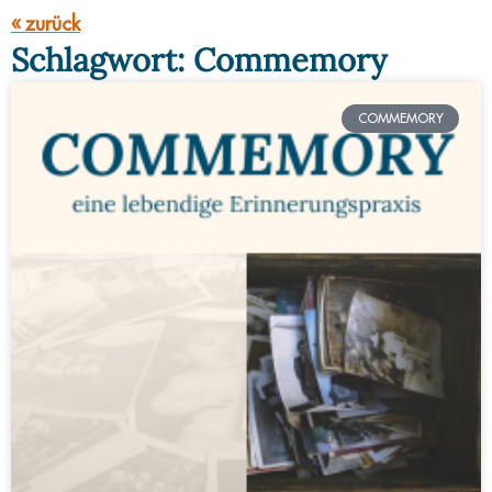
« zurück
Schlagwort: Commemory
COMMEMORY